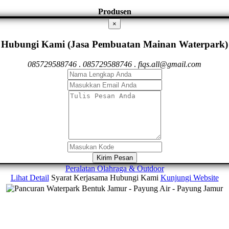
Produsen
×
Hubungi Kami (Jasa Pembuatan Mainan Waterpark)
085729588746
.
085729588746
.
fiqs.all@gmail.com
Kirim Pesan
Peralatan Olahraga & Outdoor
Lihat Detail
Syarat Kerjasama
Hubungi Kami
Kunjungi Website