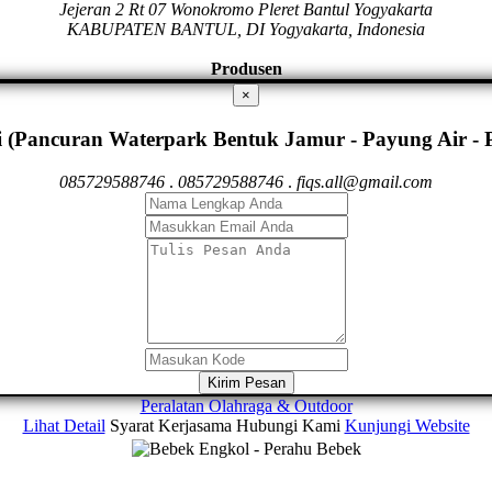
Jejeran 2 Rt 07 Wonokromo Pleret Bantul Yogyakarta
KABUPATEN BANTUL, DI Yogyakarta, Indonesia
Produsen
×
(Pancuran Waterpark Bentuk Jamur - Payung Air -
085729588746
.
085729588746
.
fiqs.all@gmail.com
Kirim Pesan
Peralatan Olahraga & Outdoor
Lihat Detail
Syarat Kerjasama
Hubungi Kami
Kunjungi Website