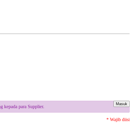
Masuk
 kepada para Supplier.
* Wajib diisi