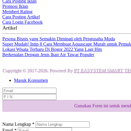
Cara Posting Iklan
Promosi Iklan
Memberi Rating
Cara Posting Artikel
Cara Login Facebook
Artikel
Pesona Bisnis yang Semakin Diminati oleh Pengusaha Muda
Super Mudah! Intip 8 Cara Membuat Aquascape Murah untuk Pemul
Lokasi Wisata Terbaru Di Bogor 2022 Yang Lagi Hits
Berkenalan Dengan Jenis Ikan Air Tawar Populer
Copyright © 2017-2026. Powered By
PT EASYSTEM SMART TE
Masuk Konsumen
Gunakan Form ini untuk menda
Nama Lengkap *
Email *