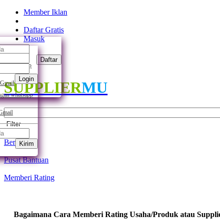
Member Iklan
Daftar Gratis
Masuk
Daftar
ngan whatsapp
Login
SUPPLIER
MU
 Gmail
gan whatsapp
 Gmail
Filter
Beranda
Kirim
Pusat Bantuan
Memberi Rating
Bagaimana Cara Memberi Rating Usaha/Produk atau Suppli