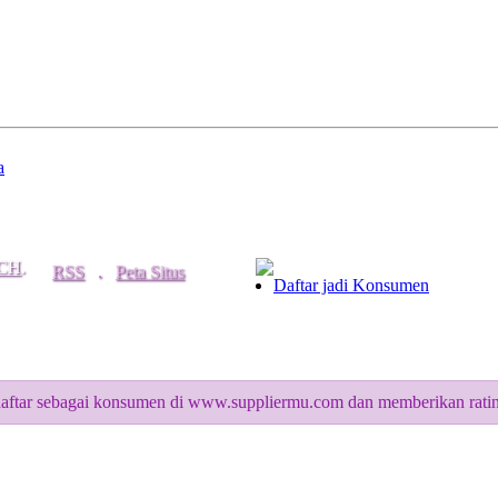
a
CH
.
RSS
.
Peta Situs
Daftar jadi Konsumen
ftar sebagai konsumen di www.suppliermu.com dan memberikan rating