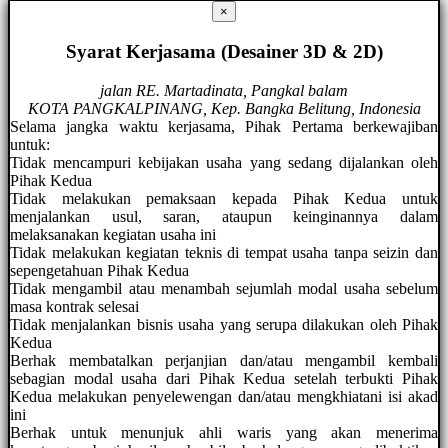
×
Syarat Kerjasama (Desainer 3D & 2D)
jalan RE. Martadinata, Pangkal balam
KOTA PANGKALPINANG, Kep. Bangka Belitung, Indonesia
Selama jangka waktu kerjasama, Pihak Pertama berkewajiban
untuk:
Tidak mencampuri kebijakan usaha yang sedang dijalankan oleh
Pihak Kedua
Tidak melakukan pemaksaan kepada Pihak Kedua untuk
menjalankan usul, saran, ataupun keinginannya dalam
melaksanakan kegiatan usaha ini
Tidak melakukan kegiatan teknis di tempat usaha tanpa seizin dan
sepengetahuan Pihak Kedua
Tidak mengambil atau menambah sejumlah modal usaha sebelum
masa kontrak selesai
Tidak menjalankan bisnis usaha yang serupa dilakukan oleh Pihak
Kedua
Berhak membatalkan perjanjian dan/atau mengambil kembali
sebagian modal usaha dari Pihak Kedua setelah terbukti Pihak
Kedua melakukan penyelewengan dan/atau mengkhiatani isi akad
ini
Berhak untuk menunjuk ahli waris yang akan menerima