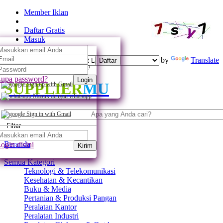
Member Iklan
Daftar Gratis
Masuk
Powered by
Translate
Daftar
Daftar dengan whatsapp
upa password?
Login
SUPPLIER
MU
Sign up with Gmail
Masuk dengan whatsapp
Sign in with Gmail
Filter
Beranda
ogin disini
Kirim
Semua Kategori
Teknologi & Telekomunikasi
Kesehatan & Kecantikan
Buku & Media
Pertanian & Produksi Pangan
Peralatan Kantor
Peralatan Industri