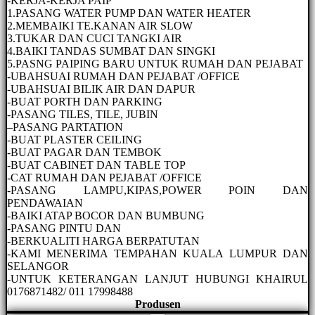
-KERJA-KERJA PAIP
1.PASANG WATER PUMP DAN WATER HEATER
2.MEMBAIKI TE.KANAN AIR SLOW
3.TUKAR DAN CUCI TANGKI AIR
4.BAIKI TANDAS SUMBAT DAN SINGKI
5.PASNG PAIPING BARU UNTUK RUMAH DAN PEJABAT
-UBAHSUAI RUMAH DAN PEJABAT /OFFICE
-UBAHSUAI BILIK AIR DAN DAPUR
-BUAT PORTH DAN PARKING
-PASANG TILES, TILE, JUBIN
–PASANG PARTATION
-BUAT PLASTER CEILING
-BUAT PAGAR DAN TEMBOK
-BUAT CABINET DAN TABLE TOP
-CAT RUMAH DAN PEJABAT /OFFICE
-PASANG LAMPU,KIPAS,POWER POIN DAN
PENDAWAIAN
-BAIKI ATAP BOCOR DAN BUMBUNG
-PASANG PINTU DAN
-BERKUALITI HARGA BERPATUTAN
-KAMI MENERIMA TEMPAHAN KUALA LUMPUR DAN
SELANGOR
-UNTUK KETERANGAN LANJUT HUBUNGI KHAIRUL
0176871482/ 011 17998488
Produsen