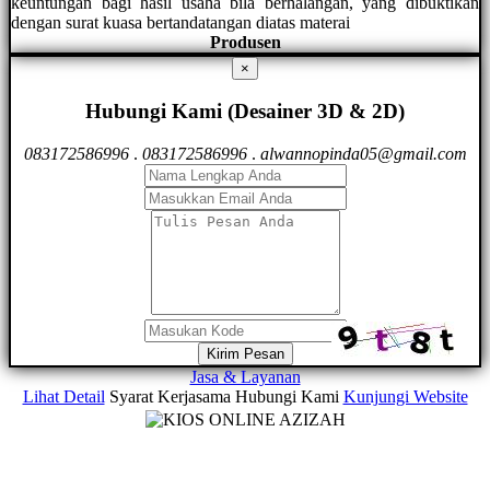
keuntungan bagi hasil usaha bila berhalangan, yang dibuktikan
dengan surat kuasa bertandatangan diatas materai
Produsen
×
Hubungi Kami (Desainer 3D & 2D)
083172586996
.
083172586996
.
alwannopinda05@gmail.com
Kirim Pesan
Jasa & Layanan
Lihat Detail
Syarat Kerjasama
Hubungi Kami
Kunjungi Website