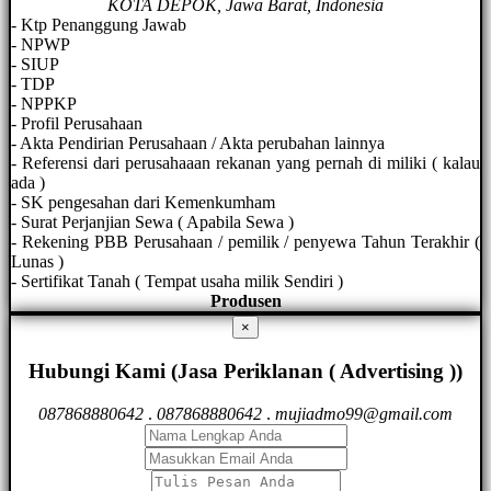
KOTA DEPOK, Jawa Barat, Indonesia
- Ktp Penanggung Jawab
- NPWP
- SIUP
- TDP
- NPPKP
- Profil Perusahaan
- Akta Pendirian Perusahaan / Akta perubahan lainnya
- Referensi dari perusahaaan rekanan yang pernah di miliki ( kalau
ada )
- SK pengesahan dari Kemenkumham
- Surat Perjanjian Sewa ( Apabila Sewa )
- Rekening PBB Perusahaan / pemilik / penyewa Tahun Terakhir (
Lunas )
- Sertifikat Tanah ( Tempat usaha milik Sendiri )
Produsen
×
Hubungi Kami (Jasa Periklanan ( Advertising ))
087868880642
.
087868880642
.
mujiadmo99@gmail.com