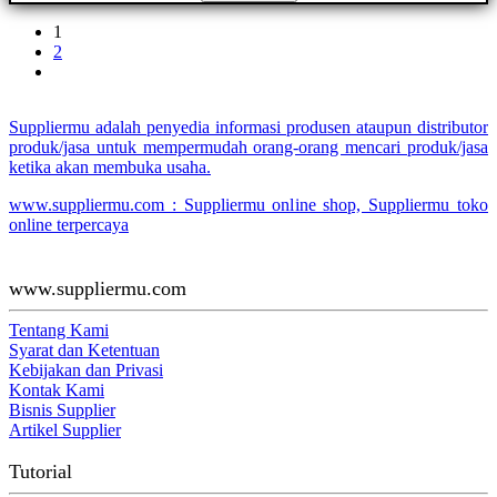
1
2
Suppliermu adalah penyedia informasi produsen ataupun distributor
produk/jasa untuk mempermudah orang-orang mencari produk/jasa
ketika akan membuka usaha.
www.suppliermu.com : Suppliermu online shop, Suppliermu toko
online terpercaya
www.suppliermu.com
Tentang Kami
Syarat dan Ketentuan
Kebijakan dan Privasi
Kontak Kami
Bisnis Supplier
Artikel Supplier
Tutorial