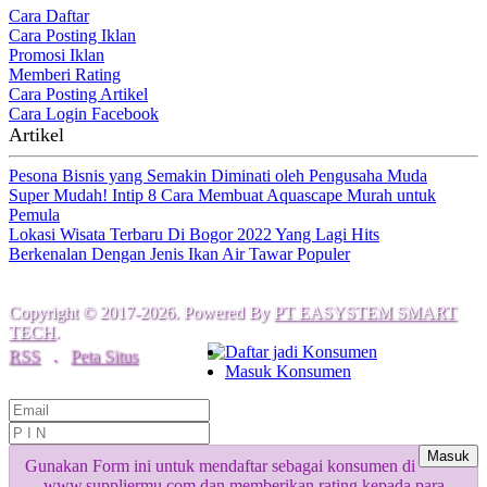
Cara Daftar
Cara Posting Iklan
Promosi Iklan
Memberi Rating
Cara Posting Artikel
Cara Login Facebook
Artikel
Pesona Bisnis yang Semakin Diminati oleh Pengusaha Muda
Super Mudah! Intip 8 Cara Membuat Aquascape Murah untuk
Pemula
Lokasi Wisata Terbaru Di Bogor 2022 Yang Lagi Hits
Berkenalan Dengan Jenis Ikan Air Tawar Populer
Copyright © 2017-2026. Powered By
PT EASYSTEM SMART
TECH
.
Daftar jadi Konsumen
RSS
.
Peta Situs
Masuk Konsumen
Masuk
Gunakan Form ini untuk mendaftar sebagai konsumen di
www.suppliermu.com dan memberikan rating kepada para