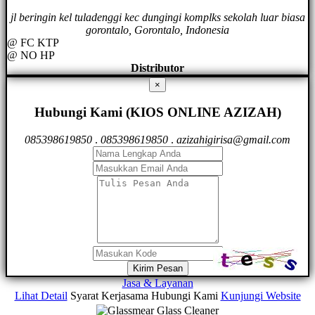
jl beringin kel tuladenggi kec dungingi komplks sekolah luar biasa
gorontalo, Gorontalo, Indonesia
@ FC KTP
@ NO HP
Distributor
×
Hubungi Kami (KIOS ONLINE AZIZAH)
085398619850
.
085398619850
.
azizahigirisa@gmail.com
Kirim Pesan
Jasa & Layanan
Lihat Detail
Syarat Kerjasama
Hubungi Kami
Kunjungi Website