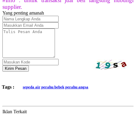
#Info : untuk transaksi jual beli langsung hubungi
supplier.
Yang penting amanah
Kirim Pesan
Tags :
sepeda air
perahu bebek
perahu angsa
Iklan Terkait