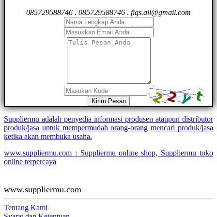
085729588746
.
085729588746
.
fiqs.all@gmail.com
Kirim Pesan
Suppliermu adalah penyedia informasi produsen ataupun distributor
produk/jasa untuk mempermudah orang-orang mencari produk/jasa
ketika akan membuka usaha.
www.suppliermu.com : Suppliermu online shop, Suppliermu toko
online terpercaya
www.suppliermu.com
Tentang Kami
Syarat dan Ketentuan