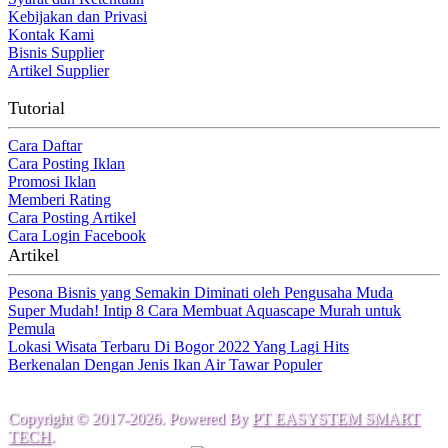
Kebijakan dan Privasi
Kontak Kami
Bisnis Supplier
Artikel Supplier
Tutorial
Cara Daftar
Cara Posting Iklan
Promosi Iklan
Memberi Rating
Cara Posting Artikel
Cara Login Facebook
Artikel
Pesona Bisnis yang Semakin Diminati oleh Pengusaha Muda
Super Mudah! Intip 8 Cara Membuat Aquascape Murah untuk
Pemula
Lokasi Wisata Terbaru Di Bogor 2022 Yang Lagi Hits
Berkenalan Dengan Jenis Ikan Air Tawar Populer
Copyright © 2017-2026. Powered By
PT EASYSTEM SMART
TECH
.