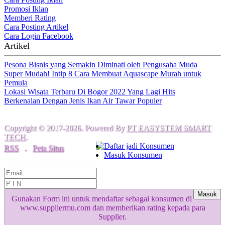
Promosi Iklan
Memberi Rating
Cara Posting Artikel
Cara Login Facebook
Artikel
Pesona Bisnis yang Semakin Diminati oleh Pengusaha Muda
Super Mudah! Intip 8 Cara Membuat Aquascape Murah untuk
Pemula
Lokasi Wisata Terbaru Di Bogor 2022 Yang Lagi Hits
Berkenalan Dengan Jenis Ikan Air Tawar Populer
Copyright © 2017-2026. Powered By
PT EASYSTEM SMART
TECH
.
Daftar jadi Konsumen
RSS
.
Peta Situs
Masuk Konsumen
Masuk
Gunakan Form ini untuk mendaftar sebagai konsumen di
www.suppliermu.com dan memberikan rating kepada para
Supplier.