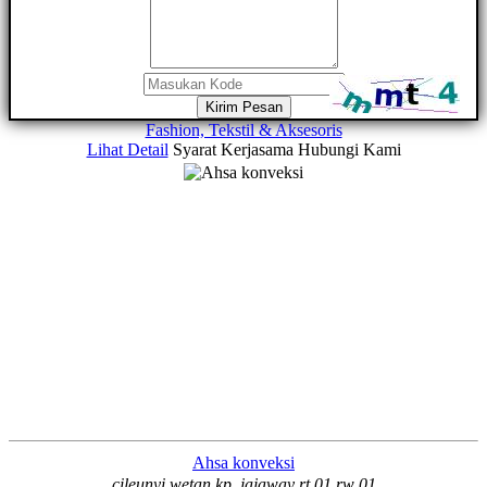
Kirim Pesan
Fashion, Tekstil & Aksesoris
Lihat Detail
Syarat Kerjasama
Hubungi Kami
Ahsa konveksi
cileunyi wetan kp. jajaway rt 01 rw 01