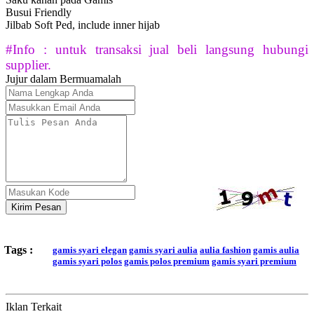
Busui Friendly
Jilbab Soft Ped, include inner hijab
#Info : untuk transaksi jual beli langsung hubungi
supplier.
Jujur dalam Bermuamalah
Kirim Pesan
Tags :
gamis syari elegan
gamis syari aulia
aulia fashion
gamis aulia
gamis syari polos
gamis polos premium
gamis syari premium
Iklan Terkait