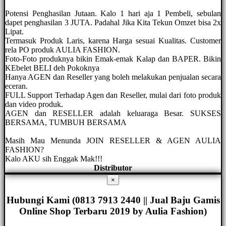
Potensi Penghasilan Jutaan. Kalo 1 hari aja 1 Pembeli, sebulan
dapet penghasilan 3 JUTA. Padahal Jika Kita Tekun Omzet bisa 2x
Lipat.
Termasuk Produk Laris, karena Harga sesuai Kualitas. Customer
rela PO produk AULIA FASHION.
Foto-Foto produknya bikin Emak-emak Kalap dan BAPER. Bikin
KEbelet BELI deh Pokoknya
Hanya AGEN dan Reseller yang boleh melakukan penjualan secara
eceran.
FULL Support Terhadap Agen dan Reseller, mulai dari foto produk
dan video produk.
AGEN dan RESELLER adalah keluaraga Besar. SUKSES
BERSAMA, TUMBUH BERSAMA
Masih Mau Menunda JOIN RESELLER & AGEN AULIA
FASHION?
Kalo AKU sih Enggak Mak!!!
Distributor
×
Hubungi Kami (0813 7913 2440 || Jual Baju Gamis
Online Shop Terbaru 2019 by Aulia Fashion)