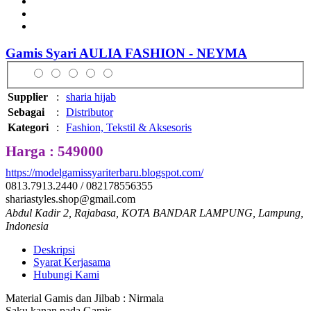
Gamis Syari AULIA FASHION - NEYMA
Supplier
:
sharia hijab
Sebagai
:
Distributor
Kategori
:
Fashion, Tekstil & Aksesoris
Harga : 549000
https://modelgamissyariterbaru.blogspot.com/
0813.7913.2440 / 082178556355
shariastyles.shop@gmail.com
Abdul Kadir 2, Rajabasa, KOTA BANDAR LAMPUNG, Lampung,
Indonesia
Deskripsi
Syarat Kerjasama
Hubungi Kami
Material Gamis dan Jilbab : Nirmala
Saku kanan pada Gamis