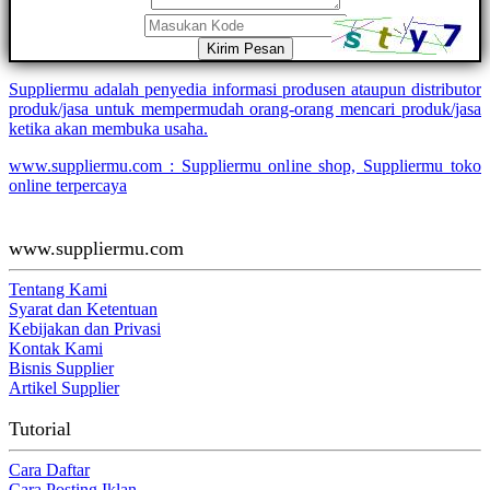
Kirim Pesan
Suppliermu adalah penyedia informasi produsen ataupun distributor
produk/jasa untuk mempermudah orang-orang mencari produk/jasa
ketika akan membuka usaha.
www.suppliermu.com : Suppliermu online shop, Suppliermu toko
online terpercaya
www.suppliermu.com
Tentang Kami
Syarat dan Ketentuan
Kebijakan dan Privasi
Kontak Kami
Bisnis Supplier
Artikel Supplier
Tutorial
Cara Daftar
Cara Posting Iklan