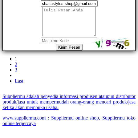
Kirim Pesan
1
2
3
Last
Suppliermu adalah penyedia informasi produsen ataupun distributor
produk/jasa untuk mempermudah orang-orang mencari produk/jasa
ketika akan membuka usaha.
www.suppliermu.com : Suppliermu online shop, Suppliermu toko
online terpercaya