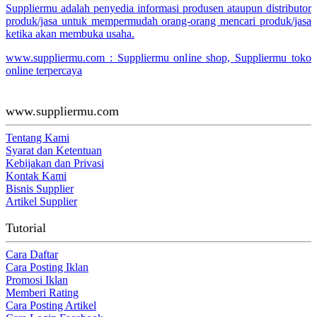
Suppliermu adalah penyedia informasi produsen ataupun distributor
produk/jasa untuk mempermudah orang-orang mencari produk/jasa
ketika akan membuka usaha.
www.suppliermu.com : Suppliermu online shop, Suppliermu toko
online terpercaya
www.suppliermu.com
Tentang Kami
Syarat dan Ketentuan
Kebijakan dan Privasi
Kontak Kami
Bisnis Supplier
Artikel Supplier
Tutorial
Cara Daftar
Cara Posting Iklan
Promosi Iklan
Memberi Rating
Cara Posting Artikel