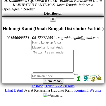
Jl. Kamandaka Gg. Muria RT 01/01 Bobosan Purwokerto Utara
KABUPATEN BANYUMAS, Jawa Tengah, Indonesia
Open Agen / Reseller
Distributor
×
Hubungi Kami (Umah Bungah Distributor Yaskids)
081556688551
.
081556688551
.
nugrahbungah@gmail.com
Kirim Pesan
Fashion, Tekstil & Aksesoris
Lihat Detail
Syarat Kerjasama
Hubungi Kami
Kunjungi Website