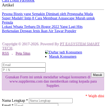
Cara Login Facebook
Artikel
Pesona Bisnis yang Semakin Diminati oleh Pengusaha Muda
Super Mudah! Intip 8 Cara Membuat Aquascape Murah untuk
Pemula
Lokasi Wisata Terbaru Di Bogor 2022 Yang Lagi Hits
Berkenalan Dengan Jenis Ikan Air Tawar Populer
Copyright © 2017-2026. Powered By
PT EASYSTEM SMART
TECH
.
Daftar jadi Konsumen
RSS
.
Peta Situs
Masuk Konsumen
Masuk
Gunakan Form ini untuk mendaftar sebagai konsumen di
www.suppliermu.com dan memberikan rating kepada para
Supplier.
* Wajib diisi
Nama Lengkap *
Email *