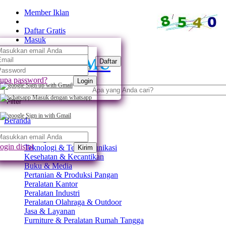
Member Iklan
Daftar Gratis
Masuk
SUPPLIER
MU
Daftar
Daftar dengan whatsapp
upa password?
Login
Sign up with Gmail
Masuk dengan whatsapp
Filter
Sign in with Gmail
Beranda
Semua Kategori
ogin disini
Teknologi & Telekomunikasi
Kirim
Kesehatan & Kecantikan
Buku & Media
Pertanian & Produksi Pangan
Peralatan Kantor
Peralatan Industri
Peralatan Olahraga & Outdoor
Jasa & Layanan
Furniture & Peralatan Rumah Tangga