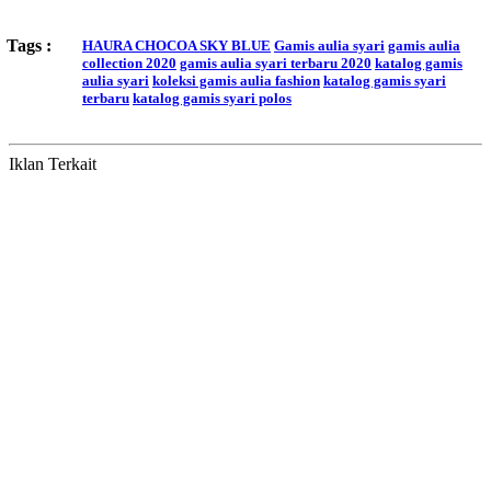
Tags :
HAURA CHOCOA SKY BLUE
Gamis aulia syari
gamis aulia
collection 2020
gamis aulia syari terbaru 2020
katalog gamis
aulia syari
koleksi gamis aulia fashion
katalog gamis syari
terbaru
katalog gamis syari polos
Iklan Terkait