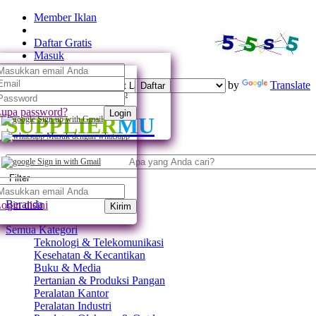
Member Iklan
Daftar Gratis
Masuk
Powered by
Translate
Daftar
Daftar dengan whatsapp
upa password?
Login
SUPPLIER
MU
Sign up with Gmail
Masuk dengan whatsapp
Sign in with Gmail
Filter
Beranda
ogin disini
Kirim
Semua Kategori
Teknologi & Telekomunikasi
Kesehatan & Kecantikan
Buku & Media
Pertanian & Produksi Pangan
Peralatan Kantor
Peralatan Industri