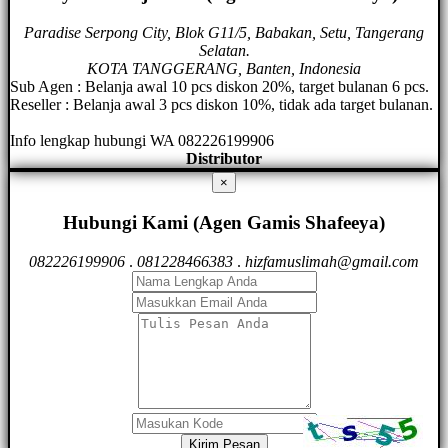
Paradise Serpong City, Blok G11/5, Babakan, Setu, Tangerang
Selatan.
KOTA TANGGERANG, Banten, Indonesia
Sub Agen : Belanja awal 10 pcs diskon 20%, target bulanan 6 pcs.
Reseller : Belanja awal 3 pcs diskon 10%, tidak ada target bulanan.
Info lengkap hubungi WA 082226199906
Distributor
×
Hubungi Kami (Agen Gamis Shafeeya)
082226199906
.
081228466383
.
hizfamuslimah@gmail.com
Kirim Pesan