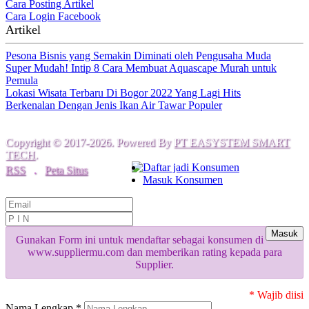
Cara Posting Artikel
Cara Login Facebook
Artikel
Pesona Bisnis yang Semakin Diminati oleh Pengusaha Muda
Super Mudah! Intip 8 Cara Membuat Aquascape Murah untuk
Pemula
Lokasi Wisata Terbaru Di Bogor 2022 Yang Lagi Hits
Berkenalan Dengan Jenis Ikan Air Tawar Populer
Copyright © 2017-2026. Powered By
PT EASYSTEM SMART
TECH
.
Daftar jadi Konsumen
RSS
.
Peta Situs
Masuk Konsumen
Masuk
Gunakan Form ini untuk mendaftar sebagai konsumen di
www.suppliermu.com dan memberikan rating kepada para
Supplier.
* Wajib diisi
Nama Lengkap *