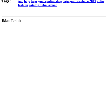
Tags :
jual
baju
baju gamis
online shop
baju gamis terbaru 2019
aulia
fashion
katalog aulia fashion
Iklan Terkait