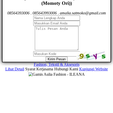
(Momoty Ori))
08564393006
.
085643993006
.
amalia.satmoko@gmail.com
Kirim Pesan
Fashion, Tekstil & Aksesoris
Lihat Detail
Syarat Kerjasama
Hubungi Kami
Kunjungi Website