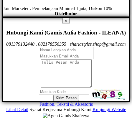
Join Marketer : Pembelanjaan Minimal 1 juta, Diskon 10%
Distributor
×
Hubungi Kami (Gamis Aulia Fashion - ILEANA)
081379132440
.
082178556355
.
shariastyles.shop@gmail.com
Kirim Pesan
Fashion, Tekstil & Aksesoris
Lihat Detail
Syarat Kerjasama
Hubungi Kami
Kunjungi Website