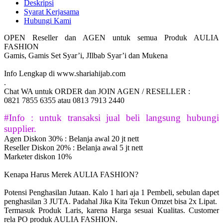
Deskripsi
Syarat Kerjasama
Hubungi Kami
OPEN Reseller dan AGEN untuk semua Produk AULIA
FASHION
Gamis, Gamis Set Syar’i, JIlbab Syar’i dan Mukena
Info Lengkap di www.shariahijab.com
.
Chat WA untuk ORDER dan JOIN AGEN / RESELLER :
0821 7855 6355 atau 0813 7913 2440
#Info : untuk transaksi jual beli langsung hubungi
supplier.
Agen Diskon 30% : Belanja awal 20 jt nett
Reseller Diskon 20% : Belanja awal 5 jt nett
Marketer diskon 10%
Kenapa Harus Merek AULIA FASHION?
Potensi Penghasilan Jutaan. Kalo 1 hari aja 1 Pembeli, sebulan dapet
penghasilan 3 JUTA. Padahal Jika Kita Tekun Omzet bisa 2x Lipat.
Termasuk Produk Laris, karena Harga sesuai Kualitas. Customer
rela PO produk AULIA FASHION.