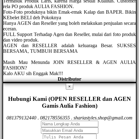
Termasuk Produk Laris, karena Harga sesuai Kualitas. Customer
rela PO produk AULIA FASHION.
Foto-Foto produknya bikin Emak-emak Kalap dan BAPER. Bikin
KEbelet BELI deh Pokoknya
Hanya AGEN dan Reseller yang boleh melakukan penjualan secara
eceran.
FULL Support Terhadap Agen dan Reseller, mulai dari foto produk
dan video produk.
AGEN dan RESELLER adalah keluaraga Besar. SUKSES
BERSAMA, TUMBUH BERSAMA
Masih Mau Menunda JOIN RESELLER & AGEN AULIA
FASHION?
Kalo AKU sih Enggak Mak!!!
Distributor
×
Hubungi Kami (OPEN RESELLER dan AGEN
Gamis Aulia Fashion)
081379132440
.
082178556355
.
shariastyles.shop@gmail.com