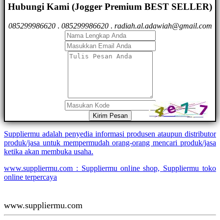
Hubungi Kami (Jogger Premium BEST SELLER)
085299986620
.
085299986620
.
radiah.al.adawiah@gmail.com
Kirim Pesan
Suppliermu adalah penyedia informasi produsen ataupun distributor
produk/jasa untuk mempermudah orang-orang mencari produk/jasa
ketika akan membuka usaha.
www.suppliermu.com : Suppliermu online shop, Suppliermu toko
online terpercaya
www.suppliermu.com