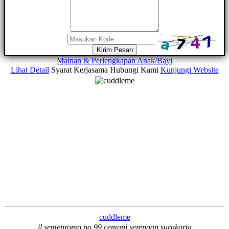
Kirim Pesan
Mainan & Perlengkapan Anak/Bayi
Lihat Detail
Syarat Kerjasama
Hubungi Kami
Kunjungi Website
cuddleme
jl.semenromo no.99 cemani serengan surakarta