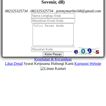
Sovenir, dll)
082325325734
.
082325325734
.
jeremymarlin168@gmail.com
Kirim Pesan
Kesehatan & Kecantikan
Lihat Detail
Syarat Kerjasama
Hubungi Kami
Kunjungi Website