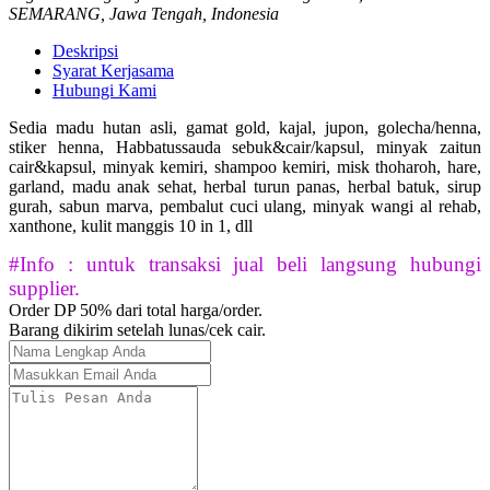
SEMARANG, Jawa Tengah, Indonesia
Deskripsi
Syarat Kerjasama
Hubungi Kami
Sedia madu hutan asli, gamat gold, kajal, jupon, golecha/henna,
stiker henna, Habbatussauda sebuk&cair/kapsul, minyak zaitun
cair&kapsul, minyak kemiri, shampoo kemiri, misk thoharoh, hare,
garland, madu anak sehat, herbal turun panas, herbal batuk, sirup
gurah, sabun marva, pembalut cuci ulang, minyak wangi al rehab,
xanthone, kulit manggis 10 in 1, dll
#Info : untuk transaksi jual beli langsung hubungi
supplier.
Order DP 50% dari total harga/order.
Barang dikirim setelah lunas/cek cair.