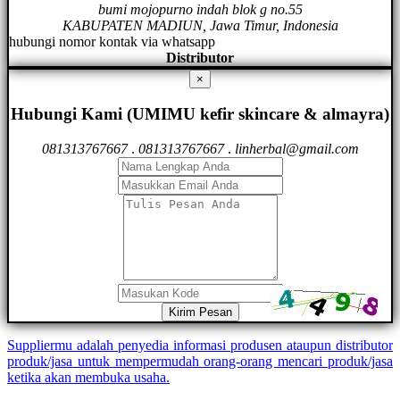
bumi mojopurno indah blok g no.55
KABUPATEN MADIUN, Jawa Timur, Indonesia
hubungi nomor kontak via whatsapp
Distributor
×
Hubungi Kami (UMIMU kefir skincare & almayra)
081313767667
.
081313767667
.
linherbal@gmail.com
Kirim Pesan
Suppliermu adalah penyedia informasi produsen ataupun distributor
produk/jasa untuk mempermudah orang-orang mencari produk/jasa
ketika akan membuka usaha.