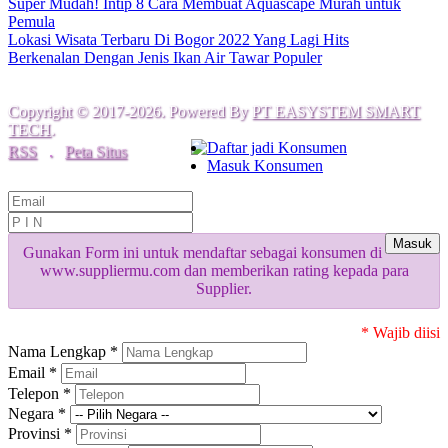
Super Mudah! Intip 8 Cara Membuat Aquascape Murah untuk
Pemula
Lokasi Wisata Terbaru Di Bogor 2022 Yang Lagi Hits
Berkenalan Dengan Jenis Ikan Air Tawar Populer
Copyright © 2017-2026. Powered By
PT EASYSTEM SMART
TECH
.
Daftar jadi Konsumen
RSS
.
Peta Situs
Masuk Konsumen
Masuk
Gunakan Form ini untuk mendaftar sebagai konsumen di
www.suppliermu.com dan memberikan rating kepada para
Supplier.
* Wajib diisi
Nama Lengkap *
Email *
Telepon *
Negara *
Provinsi *