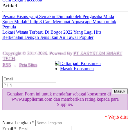
Artikel
Pesona Bisnis yang Semakin Diminati oleh Pengusaha Muda
Super Mudah! Intip 8 Cara Membuat Aquascape Murah untuk
Pemula
Lokasi Wisata Terbaru Di Bogor 2022 Yang Lagi Hits
Berkenalan Dengan Jenis Ikan Air Tawar Populer
Copyright © 2017-2026. Powered By
PT EASYSTEM SMART
TECH
.
Daftar jadi Konsumen
RSS
.
Peta Situs
Masuk Konsumen
Masuk
Gunakan Form ini untuk mendaftar sebagai konsumen di
www.suppliermu.com dan memberikan rating kepada para
Supplier.
* Wajib diisi
Nama Lengkap *
Email *