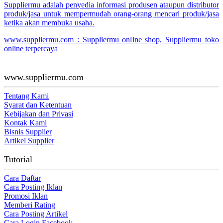
Suppliermu adalah penyedia informasi produsen ataupun distributor
produk/jasa untuk mempermudah orang-orang mencari produk/jasa
ketika akan membuka usaha.
www.suppliermu.com : Suppliermu online shop, Suppliermu toko
online terpercaya
www.suppliermu.com
Tentang Kami
Syarat dan Ketentuan
Kebijakan dan Privasi
Kontak Kami
Bisnis Supplier
Artikel Supplier
Tutorial
Cara Daftar
Cara Posting Iklan
Promosi Iklan
Memberi Rating
Cara Posting Artikel
Cara Login Facebook