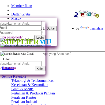
Member Iklan
Daftar Gratis
Masuk
Powered by
Translate
Daftar
Daftar dengan whatsapp
upa password?
Login
SUPPLIER
MU
Sign up with Gmail
Masuk dengan whatsapp
Sign in with Gmail
Filter
Beranda
ogin disini
Kirim
Semua Kategori
Teknologi & Telekomunikasi
Kesehatan & Kecantikan
Buku & Media
Pertanian & Produksi Pangan
Peralatan Kantor
Peralatan Industri