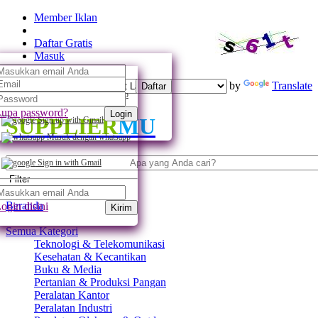
Member Iklan
Daftar Gratis
Masuk
Powered by
Translate
Daftar
Daftar dengan whatsapp
upa password?
Login
SUPPLIER
MU
Sign up with Gmail
Masuk dengan whatsapp
Sign in with Gmail
Filter
Beranda
ogin disini
Kirim
Semua Kategori
Teknologi & Telekomunikasi
Kesehatan & Kecantikan
Buku & Media
Pertanian & Produksi Pangan
Peralatan Kantor
Peralatan Industri