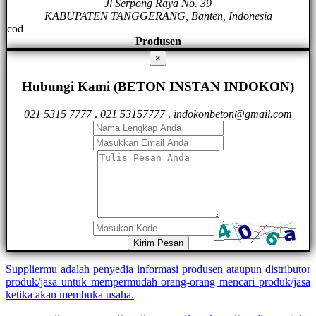
Jl Serpong Raya No. 39
KABUPATEN TANGGERANG, Banten, Indonesia
cod
Produsen
×
Hubungi Kami (BETON INSTAN INDOKON)
021 5315 7777
.
021 53157777
.
indokonbeton@gmail.com
Kirim Pesan
Suppliermu adalah penyedia informasi produsen ataupun distributor
produk/jasa untuk mempermudah orang-orang mencari produk/jasa
ketika akan membuka usaha.