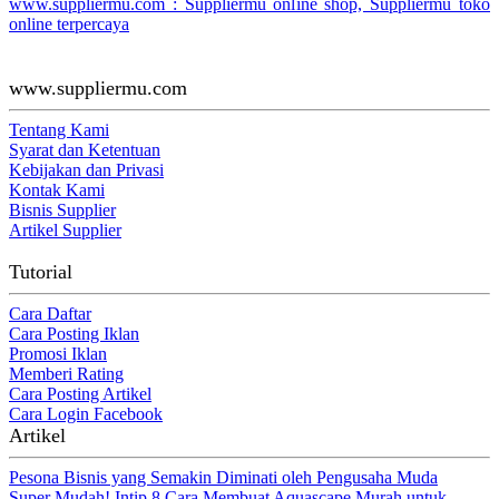
www.suppliermu.com : Suppliermu online shop, Suppliermu toko
online terpercaya
www.suppliermu.com
Tentang Kami
Syarat dan Ketentuan
Kebijakan dan Privasi
Kontak Kami
Bisnis Supplier
Artikel Supplier
Tutorial
Cara Daftar
Cara Posting Iklan
Promosi Iklan
Memberi Rating
Cara Posting Artikel
Cara Login Facebook
Artikel
Pesona Bisnis yang Semakin Diminati oleh Pengusaha Muda
Super Mudah! Intip 8 Cara Membuat Aquascape Murah untuk