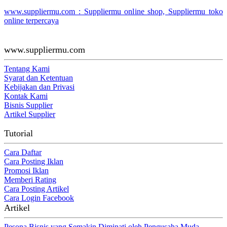
www.suppliermu.com : Suppliermu online shop, Suppliermu toko
online terpercaya
www.suppliermu.com
Tentang Kami
Syarat dan Ketentuan
Kebijakan dan Privasi
Kontak Kami
Bisnis Supplier
Artikel Supplier
Tutorial
Cara Daftar
Cara Posting Iklan
Promosi Iklan
Memberi Rating
Cara Posting Artikel
Cara Login Facebook
Artikel
Pesona Bisnis yang Semakin Diminati oleh Pengusaha Muda