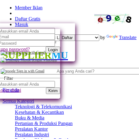
Member Iklan
Daftar Gratis
Masuk
Powered by
Translate
Daftar
Daftar dengan whatsapp
upa password?
Login
SUPPLIER
MU
Sign up with Gmail
Masuk dengan whatsapp
Sign in with Gmail
Filter
Beranda
ogin disini
Kirim
Semua Kategori
Teknologi & Telekomunikasi
Kesehatan & Kecantikan
Buku & Media
Pertanian & Produksi Pangan
Peralatan Kantor
Peralatan Industri