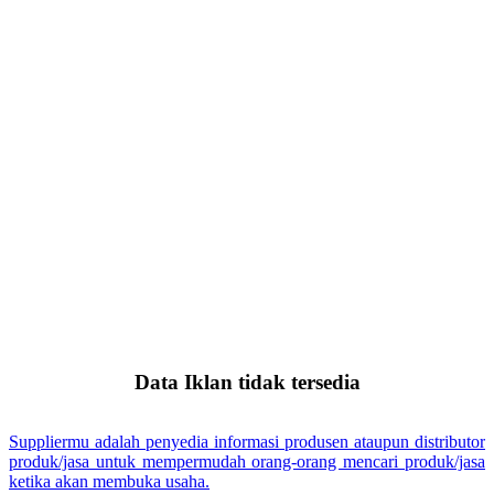
Data Iklan tidak tersedia
Suppliermu adalah penyedia informasi produsen ataupun distributor
produk/jasa untuk mempermudah orang-orang mencari produk/jasa
ketika akan membuka usaha.