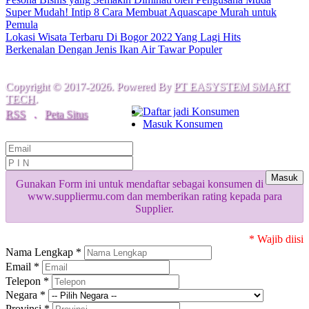
Super Mudah! Intip 8 Cara Membuat Aquascape Murah untuk
Pemula
Lokasi Wisata Terbaru Di Bogor 2022 Yang Lagi Hits
Berkenalan Dengan Jenis Ikan Air Tawar Populer
Copyright © 2017-2026. Powered By
PT EASYSTEM SMART
TECH
.
Daftar jadi Konsumen
RSS
.
Peta Situs
Masuk Konsumen
Masuk
Gunakan Form ini untuk mendaftar sebagai konsumen di
www.suppliermu.com dan memberikan rating kepada para
Supplier.
* Wajib diisi
Nama Lengkap *
Email *
Telepon *
Negara *
Provinsi *