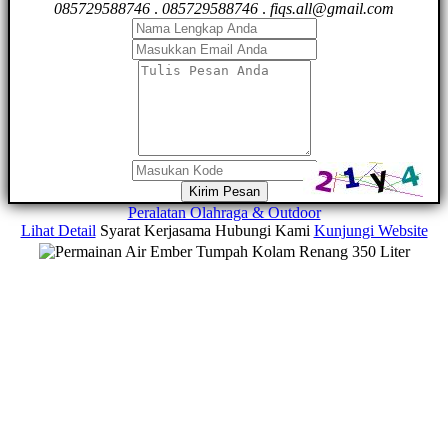
085729588746
.
085729588746
.
fiqs.all@gmail.com
Kirim Pesan
Peralatan Olahraga & Outdoor
Lihat Detail
Syarat Kerjasama
Hubungi Kami
Kunjungi Website