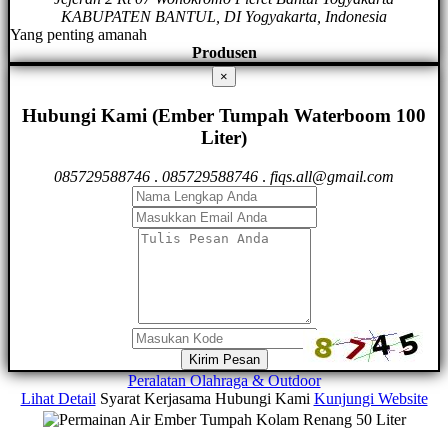
KABUPATEN BANTUL, DI Yogyakarta, Indonesia
Yang penting amanah
Produsen
×
Hubungi Kami (Ember Tumpah Waterboom 100
Liter)
085729588746
.
085729588746
.
fiqs.all@gmail.com
Kirim Pesan
Peralatan Olahraga & Outdoor
Lihat Detail
Syarat Kerjasama
Hubungi Kami
Kunjungi Website