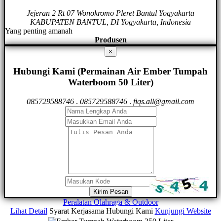
Jejeran 2 Rt 07 Wonokromo Pleret Bantul Yogyakarta
KABUPATEN BANTUL, DI Yogyakarta, Indonesia
Yang penting amanah
Produsen
×
Hubungi Kami (Permainan Air Ember Tumpah
Waterboom 50 Liter)
085729588746
.
085729588746
.
fiqs.all@gmail.com
Kirim Pesan
Peralatan Olahraga & Outdoor
Lihat Detail
Syarat Kerjasama
Hubungi Kami
Kunjungi Website