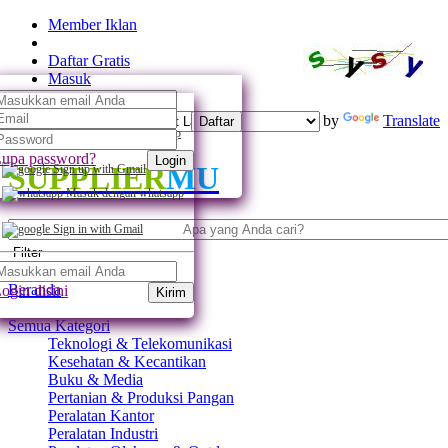
Member Iklan
Daftar Gratis
Masuk
Powered by
Translate
Daftar
Daftar dengan whatsapp
upa password?
Login
SUPPLIER
MU
Sign up with Gmail
Masuk dengan whatsapp
Sign in with Gmail
Filter
Beranda
ogin disini
Kirim
Semua Kategori
Teknologi & Telekomunikasi
Kesehatan & Kecantikan
Buku & Media
Pertanian & Produksi Pangan
Peralatan Kantor
Peralatan Industri