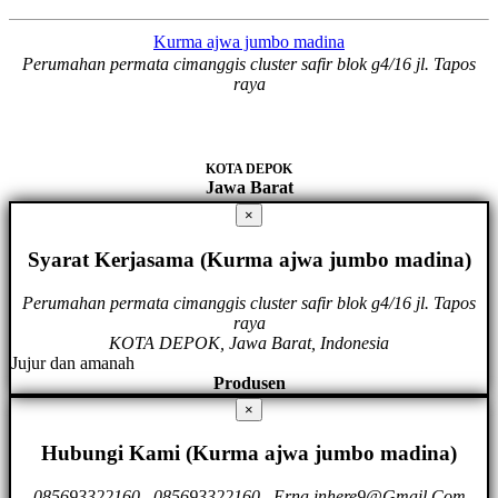
Kurma ajwa jumbo madina
Perumahan permata cimanggis cluster safir blok g4/16 jl. Tapos
raya
KOTA DEPOK
Jawa Barat
×
Syarat Kerjasama (Kurma ajwa jumbo madina)
Perumahan permata cimanggis cluster safir blok g4/16 jl. Tapos
raya
KOTA DEPOK, Jawa Barat, Indonesia
Jujur dan amanah
Produsen
×
Hubungi Kami (Kurma ajwa jumbo madina)
085693322160
.
085693322160
.
Erna.inhere9@Gmail.Com