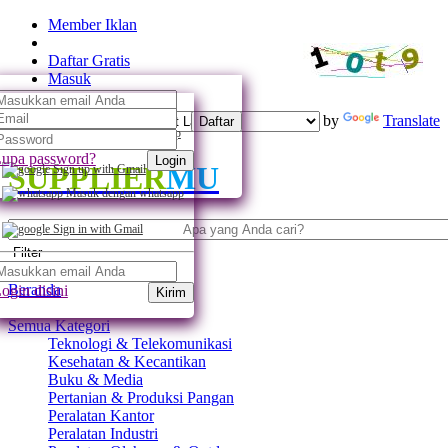
Member Iklan
Daftar Gratis
Masuk
Powered by
Translate
Daftar
Daftar dengan whatsapp
upa password?
Login
SUPPLIER
MU
Sign up with Gmail
Masuk dengan whatsapp
Sign in with Gmail
Filter
Beranda
ogin disini
Kirim
Semua Kategori
Teknologi & Telekomunikasi
Kesehatan & Kecantikan
Buku & Media
Pertanian & Produksi Pangan
Peralatan Kantor
Peralatan Industri