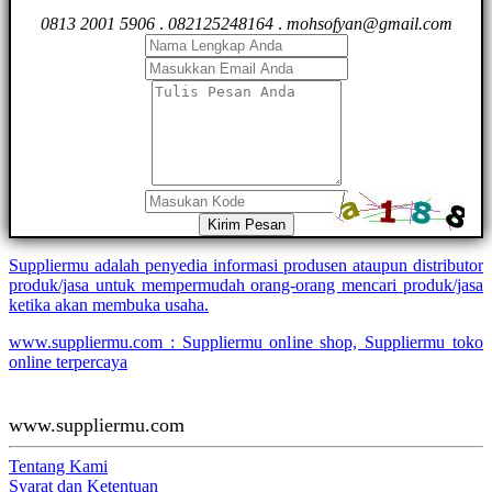
0813 2001 5906
.
082125248164
.
mohsofyan@gmail.com
Kirim Pesan
Suppliermu adalah penyedia informasi produsen ataupun distributor
produk/jasa untuk mempermudah orang-orang mencari produk/jasa
ketika akan membuka usaha.
www.suppliermu.com : Suppliermu online shop, Suppliermu toko
online terpercaya
www.suppliermu.com
Tentang Kami
Syarat dan Ketentuan