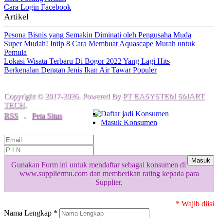
Cara Login Facebook
Artikel
Pesona Bisnis yang Semakin Diminati oleh Pengusaha Muda
Super Mudah! Intip 8 Cara Membuat Aquascape Murah untuk
Pemula
Lokasi Wisata Terbaru Di Bogor 2022 Yang Lagi Hits
Berkenalan Dengan Jenis Ikan Air Tawar Populer
Copyright © 2017-2026. Powered By
PT EASYSTEM SMART
TECH
.
Daftar jadi Konsumen
RSS
.
Peta Situs
Masuk Konsumen
Masuk
Gunakan Form ini untuk mendaftar sebagai konsumen di
www.suppliermu.com dan memberikan rating kepada para
Supplier.
* Wajib diisi
Nama Lengkap *