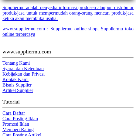
Suppliermu adalah penyedia informasi produsen ataupun distributor
produk/jasa untuk mempermudah orang-orang mencari produk/jasa
ketika akan membuka usaha.
www.suppliermu.com : Suppliermu online shop, Suppliermu toko
online terpercaya
www.suppliermu.com
Tentang Kami
Syarat dan Ketentuan
Kebijakan dan Privasi
Kontak Kami
Bisnis Supplier
Artikel Supplier
Tutorial
Cara Daftar
Cara Posting Iklan
Promosi Iklan
Memberi Rating
Cara Posting Artikel