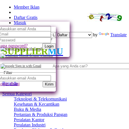
Member Iklan
Daftar Gratis
Masuk
Powered by
Translate
Daftar
Daftar dengan whatsapp
upa password?
Login
SUPPLIER
MU
Sign up with Gmail
Masuk dengan whatsapp
Sign in with Gmail
Filter
Beranda
ogin disini
Kirim
Semua Kategori
Teknologi & Telekomunikasi
Kesehatan & Kecantikan
Buku & Media
Pertanian & Produksi Pangan
Peralatan Kantor
Peralatan Industri