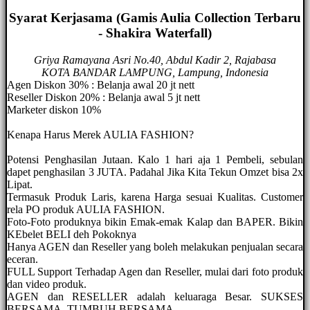
Syarat Kerjasama (Gamis Aulia Collection Terbaru
- Shakira Waterfall)
Griya Ramayana Asri No.40, Abdul Kadir 2, Rajabasa
KOTA BANDAR LAMPUNG, Lampung, Indonesia
Agen Diskon 30% : Belanja awal 20 jt nett
Reseller Diskon 20% : Belanja awal 5 jt nett
Marketer diskon 10%
Kenapa Harus Merek AULIA FASHION?
Potensi Penghasilan Jutaan. Kalo 1 hari aja 1 Pembeli, sebulan
dapet penghasilan 3 JUTA. Padahal Jika Kita Tekun Omzet bisa 2x
Lipat.
Termasuk Produk Laris, karena Harga sesuai Kualitas. Customer
rela PO produk AULIA FASHION.
Foto-Foto produknya bikin Emak-emak Kalap dan BAPER. Bikin
KEbelet BELI deh Pokoknya
Hanya AGEN dan Reseller yang boleh melakukan penjualan secara
eceran.
FULL Support Terhadap Agen dan Reseller, mulai dari foto produk
dan video produk.
AGEN dan RESELLER adalah keluaraga Besar. SUKSES
BERSAMA, TUMBUH BERSAMA