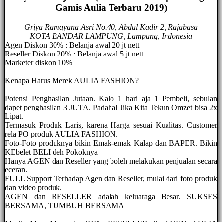
Gamis Aulia Terbaru 2019)
Griya Ramayana Asri No.40, Abdul Kadir 2, Rajabasa
KOTA BANDAR LAMPUNG, Lampung, Indonesia
Agen Diskon 30% : Belanja awal 20 jt nett
Reseller Diskon 20% : Belanja awal 5 jt nett
Marketer diskon 10%
Kenapa Harus Merek AULIA FASHION?
Potensi Penghasilan Jutaan. Kalo 1 hari aja 1 Pembeli, sebulan
dapet penghasilan 3 JUTA. Padahal Jika Kita Tekun Omzet bisa 2x
Lipat.
Termasuk Produk Laris, karena Harga sesuai Kualitas. Customer
rela PO produk AULIA FASHION.
Foto-Foto produknya bikin Emak-emak Kalap dan BAPER. Bikin
KEbelet BELI deh Pokoknya
Hanya AGEN dan Reseller yang boleh melakukan penjualan secara
eceran.
FULL Support Terhadap Agen dan Reseller, mulai dari foto produk
dan video produk.
AGEN dan RESELLER adalah keluaraga Besar. SUKSES
BERSAMA, TUMBUH BERSAMA