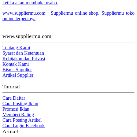
ketika akan membuka usaha.
www.suppliermu.com : Suppliermu online shop, Suppliermu toko
online terpercaya
www.suppliermu.com
Tentang Kami
Syarat dan Ketentuan
Kebijakan dan Privasi
Kontak Kami
Bisnis Supplier
Artikel Supplier
Tutorial
Cara Daftar
Cara Posting Iklan
Promosi Iklan
Memberi Rating
Cara Posting Artikel
Cara Login Facebook
Artikel