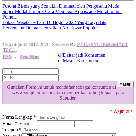
Pesona Bisnis yang Semakin Diminati oleh Pengusaha Muda
Super Mudah! Intip 8 Cara Membuat Aquascape Murah untuk
Pemula
Lokasi Wisata Terbaru Di Bogor 2022 Yang Lagi Hits
Berkenalan Dengan Jenis Ikan Air Tawar Populer
Copyright © 2017-2026. Powered By
PT EASYSTEM SMART
TECH
.
Daftar jadi Konsumen
RSS
.
Peta Situs
Masuk Konsumen
Masuk
Gunakan Form ini untuk mendaftar sebagai konsumen di
www.suppliermu.com dan memberikan rating kepada para
Supplier.
* Wajib diisi
Nama Lengkap *
Email *
Telepon *
Negara *