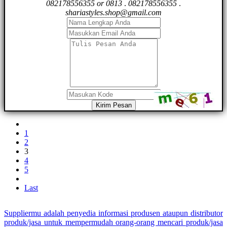
082178556355 or 0813
.
082178556355
.
shariastyles.shop@gmail.com
Kirim Pesan
1
2
3
4
5
Last
Suppliermu adalah penyedia informasi produsen ataupun distributor
produk/jasa untuk mempermudah orang-orang mencari produk/jasa