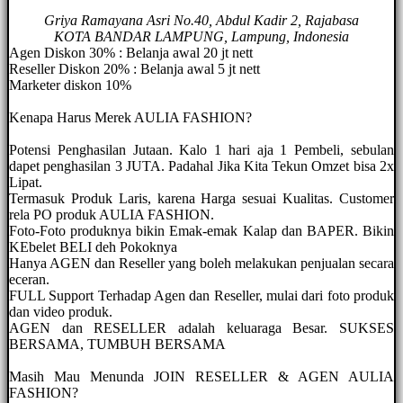
Griya Ramayana Asri No.40, Abdul Kadir 2, Rajabasa
KOTA BANDAR LAMPUNG, Lampung, Indonesia
Agen Diskon 30% : Belanja awal 20 jt nett
Reseller Diskon 20% : Belanja awal 5 jt nett
Marketer diskon 10%
Kenapa Harus Merek AULIA FASHION?
Potensi Penghasilan Jutaan. Kalo 1 hari aja 1 Pembeli, sebulan
dapet penghasilan 3 JUTA. Padahal Jika Kita Tekun Omzet bisa 2x
Lipat.
Termasuk Produk Laris, karena Harga sesuai Kualitas. Customer
rela PO produk AULIA FASHION.
Foto-Foto produknya bikin Emak-emak Kalap dan BAPER. Bikin
KEbelet BELI deh Pokoknya
Hanya AGEN dan Reseller yang boleh melakukan penjualan secara
eceran.
FULL Support Terhadap Agen dan Reseller, mulai dari foto produk
dan video produk.
AGEN dan RESELLER adalah keluaraga Besar. SUKSES
BERSAMA, TUMBUH BERSAMA
Masih Mau Menunda JOIN RESELLER & AGEN AULIA
FASHION?