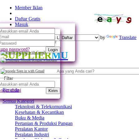
Member Iklan
Daftar Gratis
Masuk
Powered by
Translate
Daftar
Daftar dengan whatsapp
upa password?
Login
SUPPLIER
MU
Sign up with Gmail
Masuk dengan whatsapp
Sign in with Gmail
Filter
Beranda
ogin disini
Kirim
Semua Kategori
Teknologi & Telekomunikasi
Kesehatan & Kecantikan
Buku & Media
Pertanian & Produksi Pangan
Peralatan Kantor
Peralatan Industri