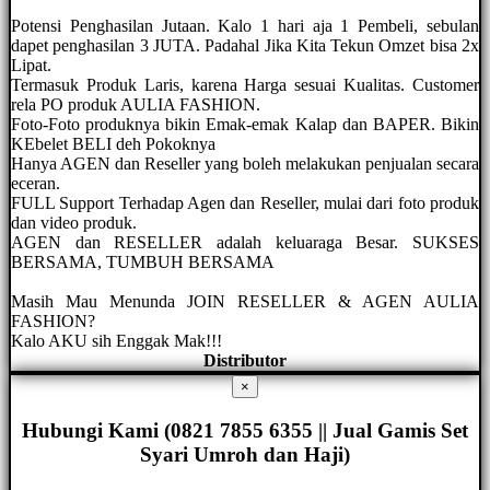
Potensi Penghasilan Jutaan. Kalo 1 hari aja 1 Pembeli, sebulan
dapet penghasilan 3 JUTA. Padahal Jika Kita Tekun Omzet bisa 2x
Lipat.
Termasuk Produk Laris, karena Harga sesuai Kualitas. Customer
rela PO produk AULIA FASHION.
Foto-Foto produknya bikin Emak-emak Kalap dan BAPER. Bikin
KEbelet BELI deh Pokoknya
Hanya AGEN dan Reseller yang boleh melakukan penjualan secara
eceran.
FULL Support Terhadap Agen dan Reseller, mulai dari foto produk
dan video produk.
AGEN dan RESELLER adalah keluaraga Besar. SUKSES
BERSAMA, TUMBUH BERSAMA
Masih Mau Menunda JOIN RESELLER & AGEN AULIA
FASHION?
Kalo AKU sih Enggak Mak!!!
Distributor
×
Hubungi Kami (0821 7855 6355 || Jual Gamis Set
Syari Umroh dan Haji)