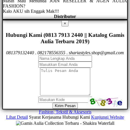
Masih Mau Menunda JOIN RESELLER & AGEN AULIA
FASHION?
Kalo AKU sih Enggak Mak!!!
Distributor
×
Hubungi Kami (0813 7913 2440 || Katalog Gamis
Aulia Terbaru 2019)
081379132440
.
082178556355
.
shariastyles.shop@gmail.com
Kirim Pesan
Fashion, Tekstil & Aksesoris
Lihat Detail
Syarat Kerjasama
Hubungi Kami
Kunjungi Website