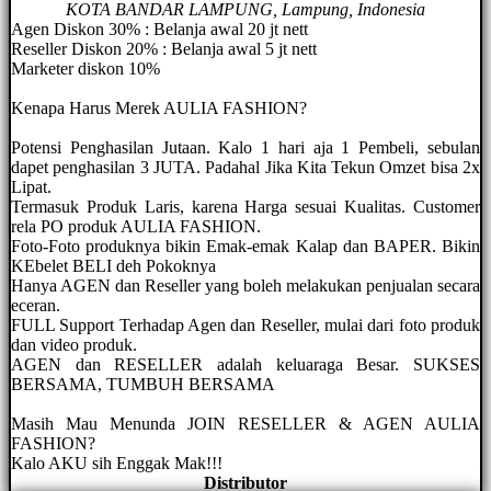
KOTA BANDAR LAMPUNG, Lampung, Indonesia
Agen Diskon 30% : Belanja awal 20 jt nett
Reseller Diskon 20% : Belanja awal 5 jt nett
Marketer diskon 10%
Kenapa Harus Merek AULIA FASHION?
Potensi Penghasilan Jutaan. Kalo 1 hari aja 1 Pembeli, sebulan
dapet penghasilan 3 JUTA. Padahal Jika Kita Tekun Omzet bisa 2x
Lipat.
Termasuk Produk Laris, karena Harga sesuai Kualitas. Customer
rela PO produk AULIA FASHION.
Foto-Foto produknya bikin Emak-emak Kalap dan BAPER. Bikin
KEbelet BELI deh Pokoknya
Hanya AGEN dan Reseller yang boleh melakukan penjualan secara
eceran.
FULL Support Terhadap Agen dan Reseller, mulai dari foto produk
dan video produk.
AGEN dan RESELLER adalah keluaraga Besar. SUKSES
BERSAMA, TUMBUH BERSAMA
Masih Mau Menunda JOIN RESELLER & AGEN AULIA
FASHION?
Kalo AKU sih Enggak Mak!!!
Distributor