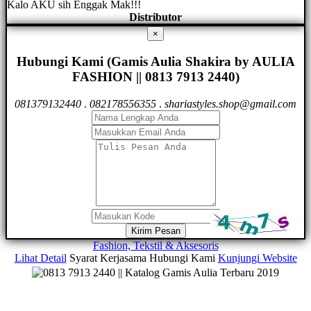
Kalo AKU sih Enggak Mak!!!
Distributor
×
Hubungi Kami (Gamis Aulia Shakira by AULIA
FASHION || 0813 7913 2440)
081379132440
.
082178556355
.
shariastyles.shop@gmail.com
Kirim Pesan
Fashion, Tekstil & Aksesoris
Lihat Detail
Syarat Kerjasama
Hubungi Kami
Kunjungi Website