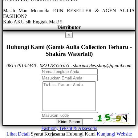
Masih Mau Menunda JOIN RESELLER & AGEN AULIA
FASHION?
Kalo AKU sih Enggak Mak!!!
Distributor
×
Hubungi Kami (Gamis Aulia Collection Terbaru -
Shakira Waterfall)
081379132440
.
082178556355
.
shariastyles.shop@gmail.com
Kirim Pesan
Fashion, Tekstil & Aksesoris
Lihat Detail
Syarat Kerjasama
Hubungi Kami
Kunjungi Website