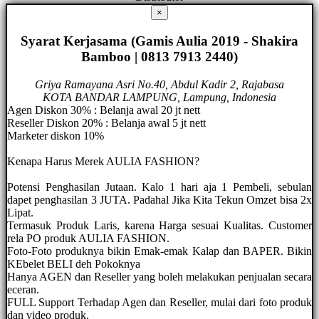
×
Syarat Kerjasama (Gamis Aulia 2019 - Shakira
Bamboo | 0813 7913 2440)
Griya Ramayana Asri No.40, Abdul Kadir 2, Rajabasa
KOTA BANDAR LAMPUNG, Lampung, Indonesia
Agen Diskon 30% : Belanja awal 20 jt nett
Reseller Diskon 20% : Belanja awal 5 jt nett
Marketer diskon 10%
Kenapa Harus Merek AULIA FASHION?
Potensi Penghasilan Jutaan. Kalo 1 hari aja 1 Pembeli, sebulan
dapet penghasilan 3 JUTA. Padahal Jika Kita Tekun Omzet bisa 2x
Lipat.
Termasuk Produk Laris, karena Harga sesuai Kualitas. Customer
rela PO produk AULIA FASHION.
Foto-Foto produknya bikin Emak-emak Kalap dan BAPER. Bikin
KEbelet BELI deh Pokoknya
Hanya AGEN dan Reseller yang boleh melakukan penjualan secara
eceran.
FULL Support Terhadap Agen dan Reseller, mulai dari foto produk
dan video produk.