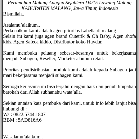
Perumahan Malang Anggun Sejahtera D4/15 Lawang Malang
KABUPATEN MALANG, Jawa Timur, Indonesia
Bismillah..
Asalamu’alaikum..
Perkenalkan kami adalah agen prioritas Labella di malang.
Selain itu kami juga agen brand Cutetrik & Oh Baby, Agen shofa
kids, Agen Safeea kiddo, Distributor koko Haydar.
Kami membuka peluang sebesar-besarnya untuk bekerjasama
menjadi Subagen, Reseller, Marketer ataupun retail.
Prioritas pendistribusian produk kami adalah kepada Subagen jadi
mari bekerjasama menjadi subagen kami.
Semoga kerjasama ini bisa terjalin dengan baik dan penuh limpahan
barokah dari Allah subhanahu wata’alla.
Sekian untaian kata pembuka dari kami, untuk info lebih lanjut bisa
hubungi di :
Wa : 0822.5744.1807
BBM : 5AD816A6
Wasalamu’alaikum..