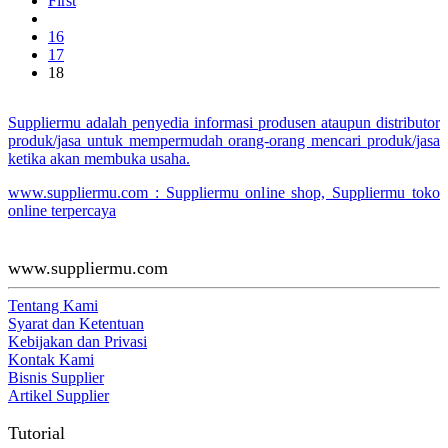
First
16
17
18
Suppliermu adalah penyedia informasi produsen ataupun distributor
produk/jasa untuk mempermudah orang-orang mencari produk/jasa
ketika akan membuka usaha.
www.suppliermu.com : Suppliermu online shop, Suppliermu toko
online terpercaya
www.suppliermu.com
Tentang Kami
Syarat dan Ketentuan
Kebijakan dan Privasi
Kontak Kami
Bisnis Supplier
Artikel Supplier
Tutorial