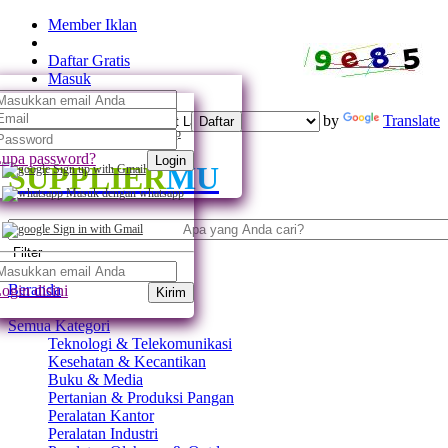
Member Iklan
Daftar Gratis
Masuk
Powered by
Translate
Daftar
Daftar dengan whatsapp
upa password?
Login
SUPPLIER
MU
Sign up with Gmail
Masuk dengan whatsapp
Sign in with Gmail
Filter
Beranda
ogin disini
Kirim
Semua Kategori
Teknologi & Telekomunikasi
Kesehatan & Kecantikan
Buku & Media
Pertanian & Produksi Pangan
Peralatan Kantor
Peralatan Industri