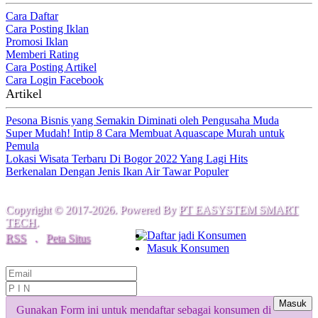
Cara Daftar
Cara Posting Iklan
Promosi Iklan
Memberi Rating
Cara Posting Artikel
Cara Login Facebook
Artikel
Pesona Bisnis yang Semakin Diminati oleh Pengusaha Muda
Super Mudah! Intip 8 Cara Membuat Aquascape Murah untuk
Pemula
Lokasi Wisata Terbaru Di Bogor 2022 Yang Lagi Hits
Berkenalan Dengan Jenis Ikan Air Tawar Populer
Copyright © 2017-2026. Powered By
PT EASYSTEM SMART
TECH
.
Daftar jadi Konsumen
RSS
.
Peta Situs
Masuk Konsumen
Masuk
Gunakan Form ini untuk mendaftar sebagai konsumen di