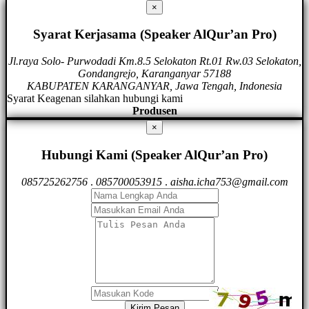
×
Syarat Kerjasama (Speaker AlQur’an Pro)
Jl.raya Solo- Purwodadi Km.8.5 Selokaton Rt.01 Rw.03 Selokaton,
Gondangrejo, Karanganyar 57188
KABUPATEN KARANGANYAR, Jawa Tengah, Indonesia
Syarat Keagenan silahkan hubungi kami
Produsen
×
Hubungi Kami (Speaker AlQur’an Pro)
085725262756
.
085700053915
.
aisha.icha753@gmail.com
Kirim Pesan