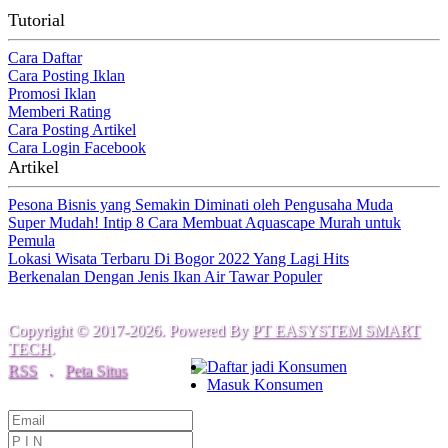
Tutorial
Cara Daftar
Cara Posting Iklan
Promosi Iklan
Memberi Rating
Cara Posting Artikel
Cara Login Facebook
Artikel
Pesona Bisnis yang Semakin Diminati oleh Pengusaha Muda
Super Mudah! Intip 8 Cara Membuat Aquascape Murah untuk
Pemula
Lokasi Wisata Terbaru Di Bogor 2022 Yang Lagi Hits
Berkenalan Dengan Jenis Ikan Air Tawar Populer
Copyright © 2017-2026. Powered By
PT EASYSTEM SMART
TECH
.
Daftar jadi Konsumen
RSS
.
Peta Situs
Masuk Konsumen