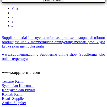
First
2
3
4
Suppliermu adalah penyedia informasi produsen ataupun distributor
produk/jasa untuk mempermudah orang-orang mencari produk/jasa
ketika akan membuka usaha.
www.suppliermu.com : Suppliermu online shop, Suppliermu toko
online terpercaya
www.suppliermu.com
Tentang Kami
Syarat dan Ketentuan
Kebijakan dan Privasi
Kontak Kami
Bisnis Supplier
Artikel Supplier