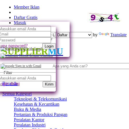
Member Iklan
Daftar Gratis
Masuk
Powered by
Translate
Daftar
Daftar dengan whatsapp
upa password?
Login
SUPPLIER
MU
Sign up with Gmail
Masuk dengan whatsapp
Sign in with Gmail
Filter
Beranda
ogin disini
Kirim
Semua Kategori
Teknologi & Telekomunikasi
Kesehatan & Kecantikan
Buku & Media
Pertanian & Produksi Pangan
Peralatan Kantor
Peralatan Industri