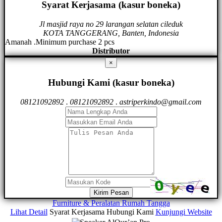
Syarat Kerjasama (kasur boneka)
Jl masjid raya no 29 larangan selatan cileduk
KOTA TANGGERANG, Banten, Indonesia
Amanah .Minimum purchase 2 pcs
Distributor
×
Hubungi Kami (kasur boneka)
08121092892
.
08121092892
.
astriperkindo@gmail.com
Kirim Pesan
Furniture & Peralatan Rumah Tangga
Lihat Detail
Syarat Kerjasama
Hubungi Kami
Kunjungi Website