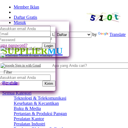
Member Iklan
Daftar Gratis
Masuk
Powered by
Translate
Daftar
Daftar dengan whatsapp
upa password?
Login
SUPPLIER
MU
Sign up with Gmail
Masuk dengan whatsapp
Sign in with Gmail
Filter
Beranda
ogin disini
Kirim
Semua Kategori
Teknologi & Telekomunikasi
Kesehatan & Kecantikan
Buku & Media
Pertanian & Produksi Pangan
Peralatan Kantor
Peralatan Industri