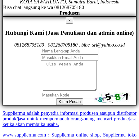
KOTA SAWAHLUNTO, Sumatra Barat, Indonesia
Bisa chat langsung ke wa 081268705180
Produsen
×
Hubungi Kami (Jasa Penulisan dan admin online)
081268705180
.
081268705180
.
bibe_sri@yahoo.co.id
Kirim Pesan
Suppliermu adalah penyedia informasi produsen ataupun distributor
produk/jasa untuk mempermudah orang-orang mencari produk/jasa
ketika akan membuka usaha.
www.suppliermu.com : Suppliermu online shop, Suppliermu toko