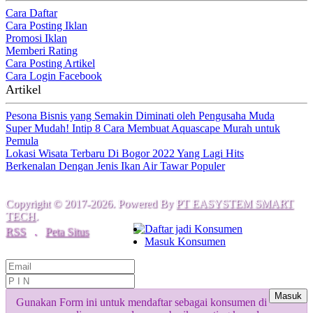
Cara Daftar
Cara Posting Iklan
Promosi Iklan
Memberi Rating
Cara Posting Artikel
Cara Login Facebook
Artikel
Pesona Bisnis yang Semakin Diminati oleh Pengusaha Muda
Super Mudah! Intip 8 Cara Membuat Aquascape Murah untuk
Pemula
Lokasi Wisata Terbaru Di Bogor 2022 Yang Lagi Hits
Berkenalan Dengan Jenis Ikan Air Tawar Populer
Copyright © 2017-2026. Powered By
PT EASYSTEM SMART
TECH
.
Daftar jadi Konsumen
RSS
.
Peta Situs
Masuk Konsumen
Masuk
Gunakan Form ini untuk mendaftar sebagai konsumen di