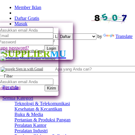
Member Iklan
Daftar Gratis
Masuk
Powered by
Translate
Daftar
Daftar dengan whatsapp
upa password?
Login
SUPPLIER
MU
Sign up with Gmail
Masuk dengan whatsapp
Sign in with Gmail
Filter
Beranda
ogin disini
Kirim
Semua Kategori
Teknologi & Telekomunikasi
Kesehatan & Kecantikan
Buku & Media
Pertanian & Produksi Pangan
Peralatan Kantor
Peralatan Industri