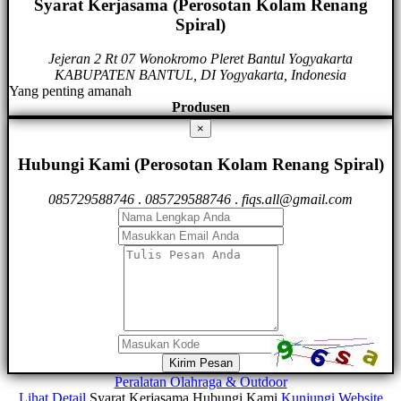
Syarat Kerjasama (Perosotan Kolam Renang
Spiral)
Jejeran 2 Rt 07 Wonokromo Pleret Bantul Yogyakarta
KABUPATEN BANTUL, DI Yogyakarta, Indonesia
Yang penting amanah
Produsen
×
Hubungi Kami (Perosotan Kolam Renang Spiral)
085729588746
.
085729588746
.
fiqs.all@gmail.com
Kirim Pesan
Peralatan Olahraga & Outdoor
Lihat Detail
Syarat Kerjasama
Hubungi Kami
Kunjungi Website