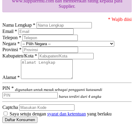
www.suppliermu.com dan memberikan rating kepada para
Supplier.
* Wajib diisi
Nama Lengkap *
Email *
Telepon *
Negara *
Provinsi *
Kabupaten/Kota *
Alamat *
PIN *
digunakan untuk masuk sebagai pengganti katasandi
harus terdiri dari 4 angka
Captcha
Saya setuju dengan
syarat dan ketentuan
yang berlaku
Daftar Konsumen