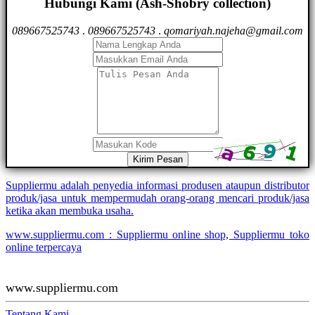
Hubungi Kami (Ash-Shobry collection)
089667525743
.
089667525743
.
qomariyah.najeha@gmail.com
Kirim Pesan
Suppliermu adalah penyedia informasi produsen ataupun distributor
produk/jasa untuk mempermudah orang-orang mencari produk/jasa
ketika akan membuka usaha.
www.suppliermu.com : Suppliermu online shop, Suppliermu toko
online terpercaya
www.suppliermu.com
Tentang Kami