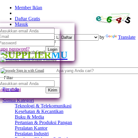
Member Iklan
Daftar Gratis
Masuk
Powered by
Translate
Daftar
Daftar dengan whatsapp
upa password?
Login
SUPPLIER
MU
Sign up with Gmail
Masuk dengan whatsapp
Sign in with Gmail
Filter
Beranda
ogin disini
Kirim
Semua Kategori
Teknologi & Telekomunikasi
Kesehatan & Kecantikan
Buku & Media
Pertanian & Produksi Pangan
Peralatan Kantor
Peralatan Industri