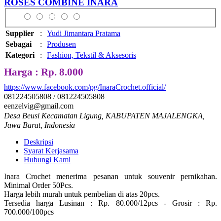
ROSES COMBINE INARA
Supplier
:
Yudi Jimantara Pratama
Sebagai
:
Produsen
Kategori
:
Fashion, Tekstil & Aksesoris
Harga : Rp. 8.000
https://www.facebook.com/pg/InaraCrochet.official/
081224505808 / 081224505808
eenzelvig@gmail.com
Desa Beusi Kecamatan Ligung, KABUPATEN MAJALENGKA,
Jawa Barat, Indonesia
Deskripsi
Syarat Kerjasama
Hubungi Kami
Inara Crochet menerima pesanan untuk souvenir pernikahan.
Minimal Order 50Pcs.
Harga lebih murah untuk pembelian di atas 20pcs.
Tersedia harga Lusinan : Rp. 80.000/12pcs - Grosir : Rp.
700.000/100pcs