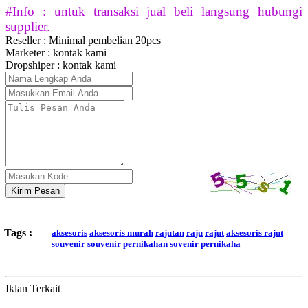
#Info : untuk transaksi jual beli langsung hubungi
supplier.
Reseller : Minimal pembelian 20pcs
Marketer : kontak kami
Dropshiper : kontak kami
Kirim Pesan
Tags :
aksesoris
aksesoris murah
rajutan
raju
rajut
aksesoris rajut
souvenir
souvenir pernikahan
sovenir pernikaha
Iklan Terkait