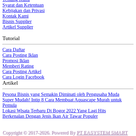
Syarat dan Ketentuan
Kebijakan dan Privasi
Kontak Kami
Bisnis Supplier
Artikel Supplier
Tutorial
Cara Daftar
Cara Posting Iklan
Promosi Iklan
Memberi Rating
Cara Posting Artikel
Cara Login Facebook
Artikel
Pesona Bisnis yang Semakin Diminati oleh Pengusaha Muda
Super Mudah! Intip 8 Cara Membuat Aquascape Murah untuk
Pemula
Lokasi Wisata Terbaru Di Bogor 2022 Yang Lagi Hits
Berkenalan Dengan Jenis Ikan Air Tawar Populer
Copyright © 2017-2026. Powered By
PT EASYSTEM SMART