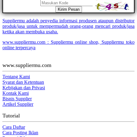
Kirim Pesan
Suppliermu adalah penyedia informasi produsen ataupun distributor
produk/jasa untuk mempermudah orang-orang mencari produk/jasa
ketika akan membuka usaha.
www.suppliermu.com : Suppliermu online shop, Suppliermu toko
online terpercaya
www.suppliermu.com
Tentang Kami
Syarat dan Ketentuan
Kebijakan dan Privasi
Kontak Kami
Bisnis Supplier
Artikel Supplier
Tutorial
Cara Daftar
Cara Posting Iklan