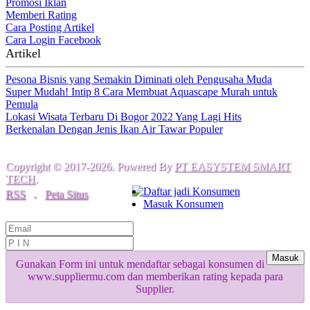
Promosi Iklan
Memberi Rating
Cara Posting Artikel
Cara Login Facebook
Artikel
Pesona Bisnis yang Semakin Diminati oleh Pengusaha Muda
Super Mudah! Intip 8 Cara Membuat Aquascape Murah untuk
Pemula
Lokasi Wisata Terbaru Di Bogor 2022 Yang Lagi Hits
Berkenalan Dengan Jenis Ikan Air Tawar Populer
Copyright © 2017-2026. Powered By
PT EASYSTEM SMART
TECH
.
Daftar jadi Konsumen
RSS
.
Peta Situs
Masuk Konsumen
Masuk
Gunakan Form ini untuk mendaftar sebagai konsumen di
www.suppliermu.com dan memberikan rating kepada para
Supplier.