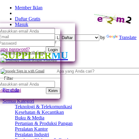
Member Iklan
Daftar Gratis
Masuk
Powered by
Translate
Daftar
Daftar dengan whatsapp
upa password?
Login
SUPPLIER
MU
Sign up with Gmail
Masuk dengan whatsapp
Sign in with Gmail
Filter
Beranda
ogin disini
Kirim
Semua Kategori
Teknologi & Telekomunikasi
Kesehatan & Kecantikan
Buku & Media
Pertanian & Produksi Pangan
Peralatan Kantor
Peralatan Industri