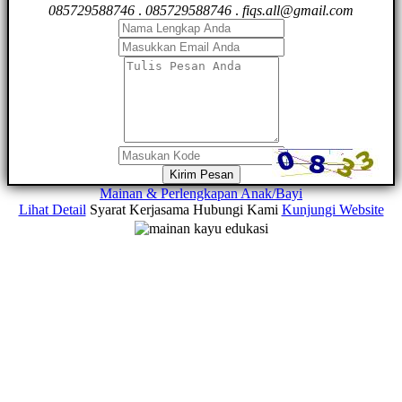
085729588746
.
085729588746
.
fiqs.all@gmail.com
Kirim Pesan
Mainan & Perlengkapan Anak/Bayi
Lihat Detail
Syarat Kerjasama
Hubungi Kami
Kunjungi Website