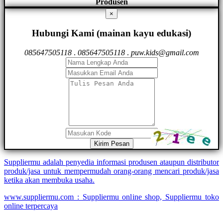
Produsen
×
Hubungi Kami (mainan kayu edukasi)
085647505118
.
085647505118
.
puw.kids@gmail.com
Kirim Pesan
Suppliermu adalah penyedia informasi produsen ataupun distributor
produk/jasa untuk mempermudah orang-orang mencari produk/jasa
ketika akan membuka usaha.
www.suppliermu.com : Suppliermu online shop, Suppliermu toko
online terpercaya