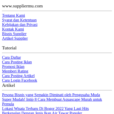
www.suppliermu.com
Tentang Kami
Syarat dan Ketentuan
Kebijakan dan Privasi
Kontak Kami
Bisnis Supplier
Artikel Supplier
Tutorial
Cara Daftar
Cara Posting Iklan
Promosi Iklan
Memberi Rating
Cara Posting Artikel
Cara Login Facebook
Artikel
Pesona Bisnis yang Semakin Diminati oleh Pengusaha Muda
Super Mudah! Intip 8 Cara Membuat Aquascape Murah untuk
Pemula
Lokasi Wisata Terbaru Di Bogor 2022 Yang Lagi Hits
Berkenalan Dengan Jenis Ikan Air Tawar Populer