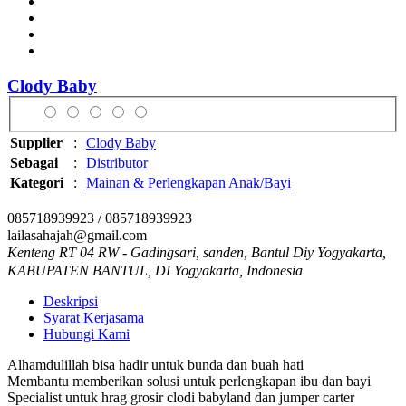
Clody Baby
Supplier
:
Clody Baby
Sebagai
:
Distributor
Kategori
:
Mainan & Perlengkapan Anak/Bayi
085718939923 / 085718939923
lailasahajah@gmail.com
Kenteng RT 04 RW - Gadingsari, sanden, Bantul Diy Yogyakarta,
KABUPATEN BANTUL, DI Yogyakarta, Indonesia
Deskripsi
Syarat Kerjasama
Hubungi Kami
Alhamdulillah bisa hadir untuk bunda dan buah hati
Membantu memberikan solusi untuk perlengkapan ibu dan bayi
Specialist untuk hrag grosir clodi babyland dan jumper carter