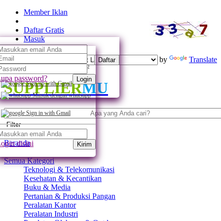
Member Iklan
Daftar Gratis
Masuk
Powered by
Translate
Daftar
Daftar dengan whatsapp
upa password?
Login
SUPPLIER
MU
Sign up with Gmail
Masuk dengan whatsapp
Sign in with Gmail
Filter
Beranda
ogin disini
Kirim
Semua Kategori
Teknologi & Telekomunikasi
Kesehatan & Kecantikan
Buku & Media
Pertanian & Produksi Pangan
Peralatan Kantor
Peralatan Industri