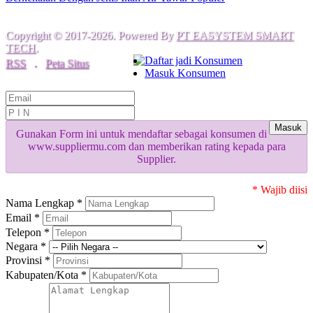
Copyright © 2017-2026. Powered By
PT EASYSTEM SMART
TECH
.
Daftar jadi Konsumen
RSS
.
Peta Situs
Masuk Konsumen
Masuk
Gunakan Form ini untuk mendaftar sebagai konsumen di
www.suppliermu.com dan memberikan rating kepada para
Supplier.
* Wajib diisi
Nama Lengkap *
Email *
Telepon *
Negara *
Provinsi *
Kabupaten/Kota *