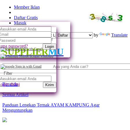
Member Iklan
Daftar Gratis
Masuk
Powered by
Translate
Daftar
Daftar dengan whatsapp
upa password?
Login
SUPPLIER
MU
Sign up with Gmail
Masuk dengan whatsapp
Sign in with Gmail
Filter
Beranda
ogin disini
Kirim
Semua Artikel
Panduan Lengkap Ternak AYAM KAMPUNG Agar
Menguntungkan