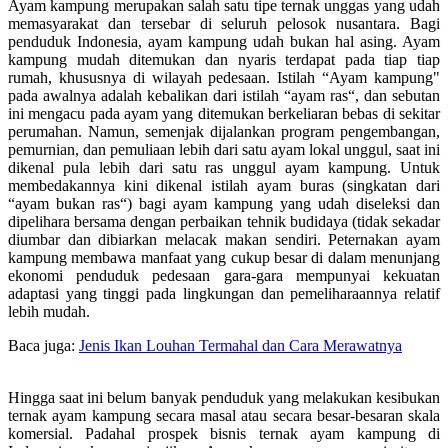
Ayam kampung merup
akan salah satu tipe ternak unggas yang udah
memasyarakat dan tersebar di seluruh pelosok nusantara. Bagi
penduduk Indonesia, ayam kampung udah bukan hal asing. Ayam
kampung mudah ditemukan dan nyaris terdapat pada tiap tiap
rumah, khususnya di wilayah pedesaan. Istilah “Ayam kampung"
pada awalnya adalah kebalikan dari istilah “ayam ras“, dan sebutan
ini mengacu pada ayam yang ditemukan berkeliaran bebas di sekitar
perumahan. Namun, semenjak dijalankan program pengembangan,
pemurnian, dan pemuliaan lebih dari satu ayam lokal unggul, saat ini
dikenal pula lebih dari satu ras unggul ayam kampung. Untuk
membedakannya kini dikenal istilah ayam buras (singkatan dari
“ayam bukan ras“) bagi ayam kampung yang udah diseleksi dan
dipelihara bersama dengan perbaikan tehnik budidaya (tidak sekadar
diumbar dan dibiarkan melacak makan sendiri. Peternakan ayam
kampung membawa manfaat yang cukup besar di dalam menunjang
ekonomi penduduk pedesaan gara-gara mempunyai kekuatan
adaptasi yang tinggi pada lingkungan dan pemeliharaannya relatif
lebih mudah.
Baca juga:
Jenis Ikan Louhan Termahal dan Cara Merawatnya
Hingga saat ini belum banyak penduduk yang melakukan kesibukan
ternak ayam kampung secara masal atau secara besar-besaran skala
komersial. Padahal prospek bisnis ternak ayam kampung di