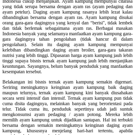
Indonesia cukup menjanjikan. Ayam kampung mempunyai citarasa
yang tidak serupa bersama dengan ayam ras (ayam pedaging dan
ayam petelur). Daging ayam kampung rasanya lebih lezat kalau
dibandingkan bersama dengan ayam ras. Ayam kampung disukai
orang gara-gara dagingnya yang kenyal dan “berisi", tidak lembek
dan tidak berlemak sebagaimana ayam ras. Berbagai masakan
Indonesia banyak yang selamanya manfaatkan ayam kampung gara-
gara dagingnya tahan pengolahan (tidak hancur di dalam
pengolahan). Selain itu daging ayam kampung mempunyai
kelebihan dibandingkan daging ayam broiler, gara-gara takaran
nutrisi yang lebih tinggi. Dipasaran harga ayam kampung jauh lebih
tinggi supaya bisnis ternak ayam kampung jauh lebih menjanjikan
keuntungan. Sayangnya, belum banyak penduduk yang manfaatkan
kesempatan tersebut.
Belakangan ini bisnis ternak ayam kampung semakin digemari.
Seriring meningkatnya keinginan ayam kampung baik daging
maupun telurnya, ternak ayam kampung kini banyak diusahakan
secara semi intensif dan intensif. Ternak ayam kampung pun tidak
cuma disita dagingnya, melainkan banyak yang berorientasi pada
telur. Tidak cuma itu, penduduk sepertinya udah jadi suntuk
mengkonsumsi ayam pedaging / ayam potong. Mereka lebih
memilih ayam kampung untuk dijadikan santapan. Hal ini terbukti
bersama dengan semakin meningkatnya keinginan daging ayam
kampung, khususnya menjelang hari-hari tertentu, apabila