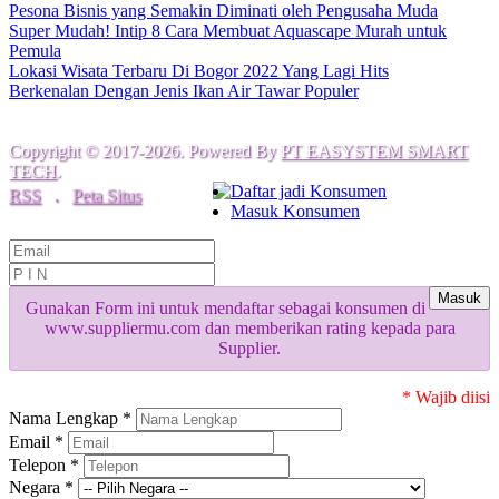
Pesona Bisnis yang Semakin Diminati oleh Pengusaha Muda
Super Mudah! Intip 8 Cara Membuat Aquascape Murah untuk
Pemula
Lokasi Wisata Terbaru Di Bogor 2022 Yang Lagi Hits
Berkenalan Dengan Jenis Ikan Air Tawar Populer
Copyright © 2017-2026. Powered By
PT EASYSTEM SMART
TECH
.
Daftar jadi Konsumen
RSS
.
Peta Situs
Masuk Konsumen
Masuk
Gunakan Form ini untuk mendaftar sebagai konsumen di
www.suppliermu.com dan memberikan rating kepada para
Supplier.
* Wajib diisi
Nama Lengkap *
Email *
Telepon *
Negara *